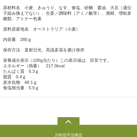
原材料名 小麦、きゅうり、なす、食塩、砂糖、醤油、大豆（遺伝
子組み換えでない）、生姜／調味料（アミノ酸等）、酒精、増粘多
糖類、アトナー色素
原料原産地名 オーストラリア（小麦）
内容量 280ｇ
保存方法 直射日光、高温多湿を避け保存
栄養成分表示（100g当たり）この表示値は、目安です。
エネルギー（熱量） 217.0kcal
たんぱく質 5.3ｇ
脂質 0.4ｇ
炭水化物 48.1ｇ
食塩相当量 5.5ｇ
川村佐平治商店